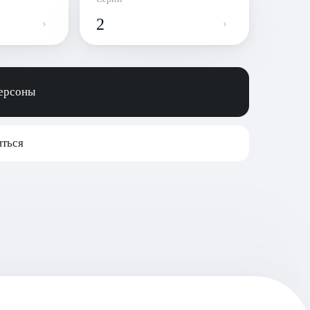
2
персоны
ться