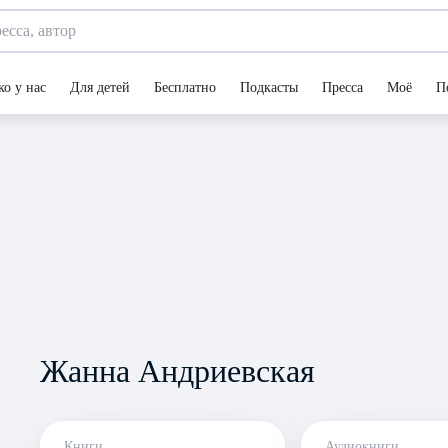
ко у нас
Для детей
Бесплатно
Подкасты
Пресса
Моё
П
Жанна Андриевская
Книги
Аудиокниги