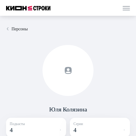
Персоны
Юля Колязина
Подкасты
Серии
4
4