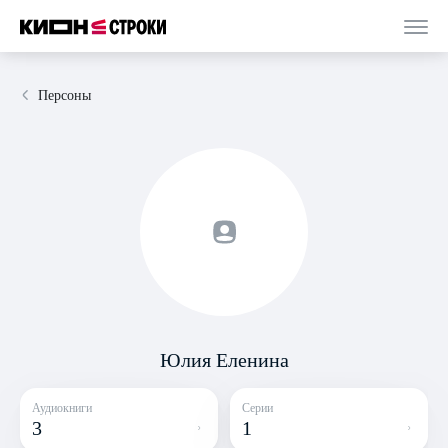
Персоны
Юлия Еленина
Аудиокниги
Серии
3
1