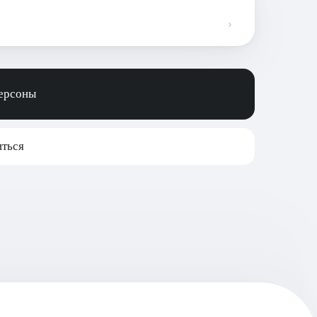
персоны
ться