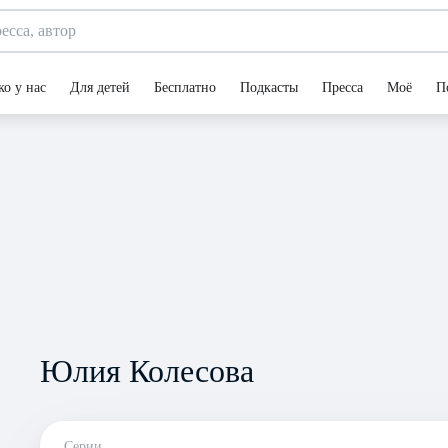
ко у нас
Для детей
Бесплатно
Подкасты
Пресса
Моё
П
Юлия Колесова
Серии