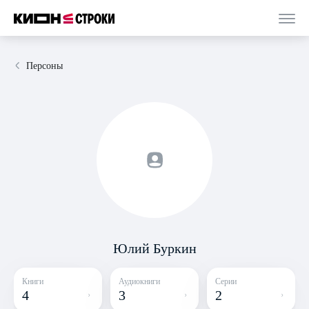
Персоны
Юлий Буркин
Книги
Аудиокниги
Серии
4
3
2