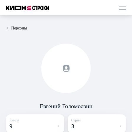
Персоны
Евгений Голомолзин
Книги
Серии
9
3