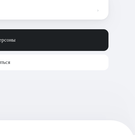
персоны
ться