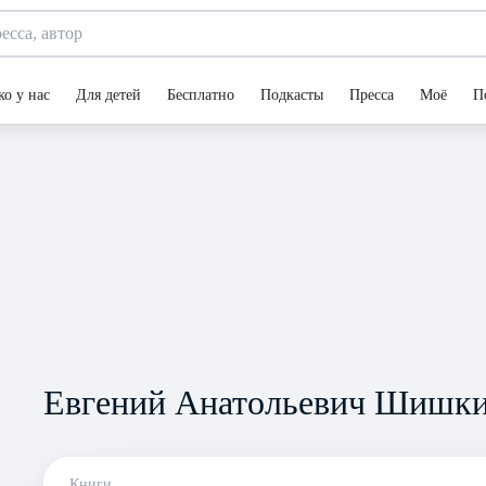
ко у нас
Для детей
Бесплатно
Подкасты
Пресса
Моё
П
Евгений Анатольевич Шишк
Книги