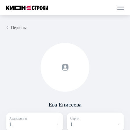
Персоны
Ева Енисеева
Аудиокниги
Серии
1
1