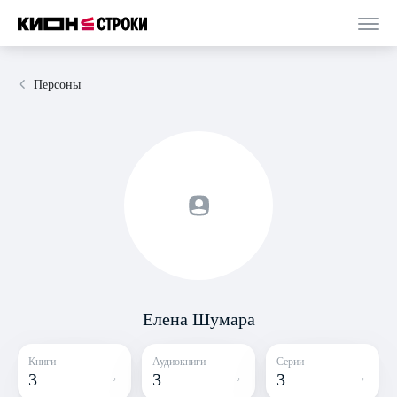
Персоны
Елена Шумара
Книги
Аудиокниги
Серии
3
3
3