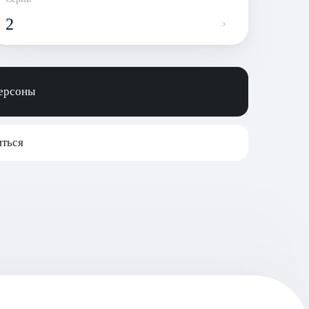
2
персоны
ться