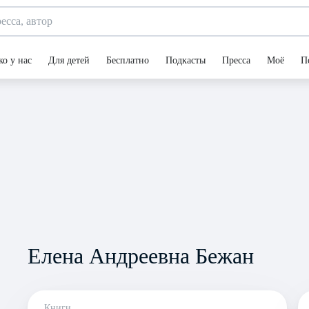
ко у нас
Для детей
Бесплатно
Подкасты
Пресса
Моё
П
Елена Андреевна Бежан
Книги