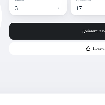
3
17
Добавить в 
Подели