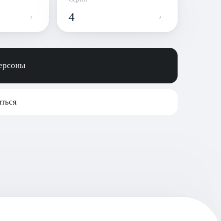
4
персоны
ться