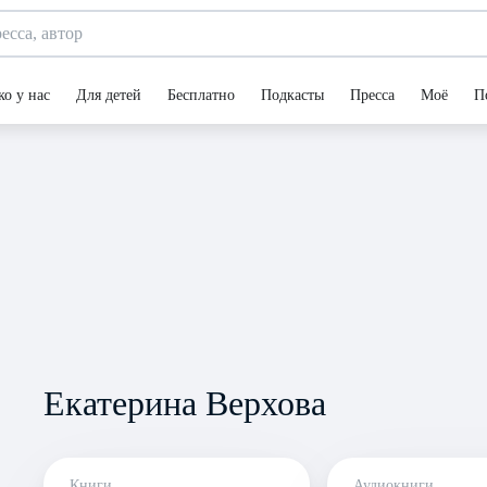
ко у нас
Для детей
Бесплатно
Подкасты
Пресса
Моё
П
Екатерина Верхова
Книги
Аудиокниги