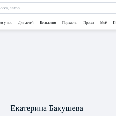
ко у нас
Для детей
Бесплатно
Подкасты
Пресса
Моё
П
Екатерина Бакушева