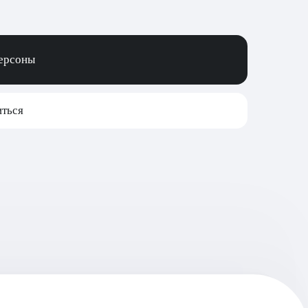
персоны
ться