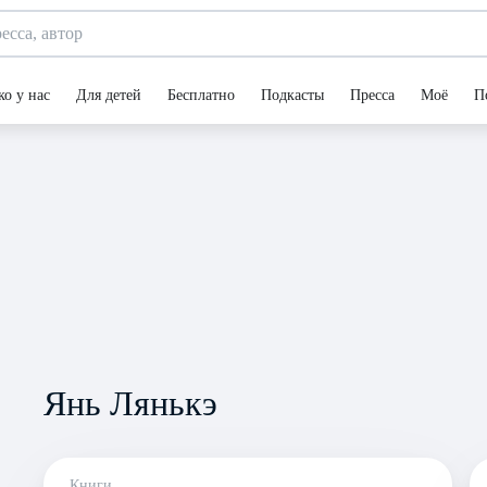
ко у нас
Для детей
Бесплатно
Подкасты
Пресса
Моё
П
Янь Лянькэ
Книги