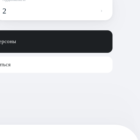
2
персоны
ться