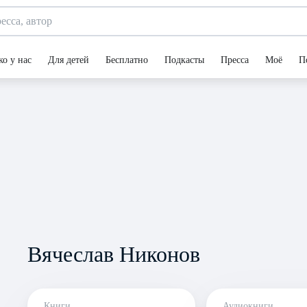
ко у нас
Для детей
Бесплатно
Подкасты
Пресса
Моё
П
Вячеслав Никонов
Книги
Аудиокниги