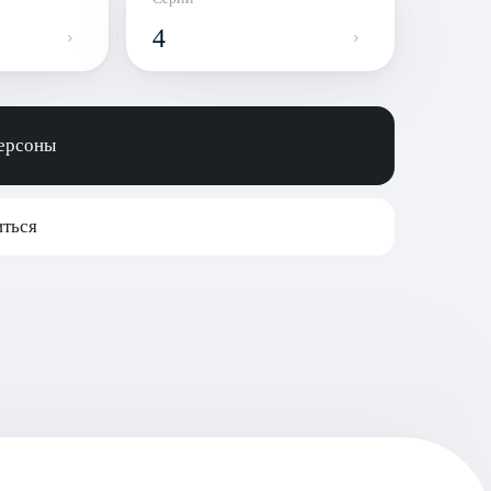
4
персоны
ться