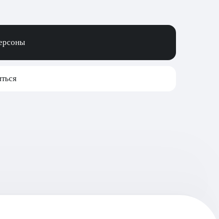
персоны
ться