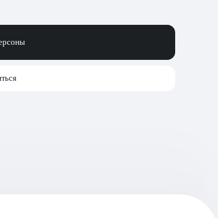
персоны
ться