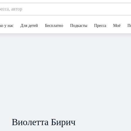
ко у нас
Для детей
Бесплатно
Подкасты
Пресса
Моё
П
Виолетта Бирич