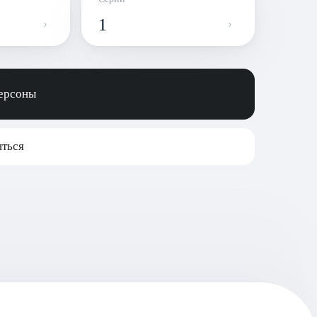
1
персоны
ться