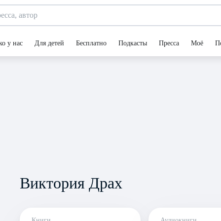
ко у нас
Для детей
Бесплатно
Подкасты
Пресса
Моё
П
Виктория Драх
Книги
Аудиокниги