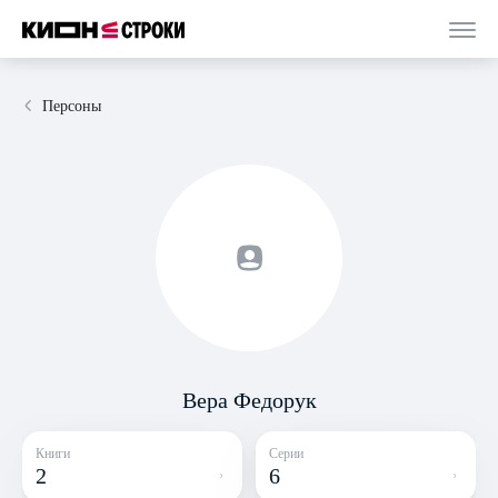
Персоны
Вера Федорук
Книги
Серии
2
6