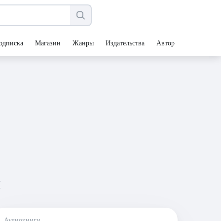
одписка
Магазин
Жанры
Издательства
Авторы
н
Аудиокниги