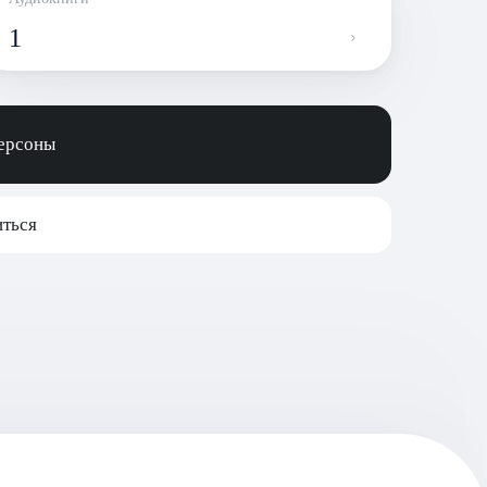
1
персоны
ться