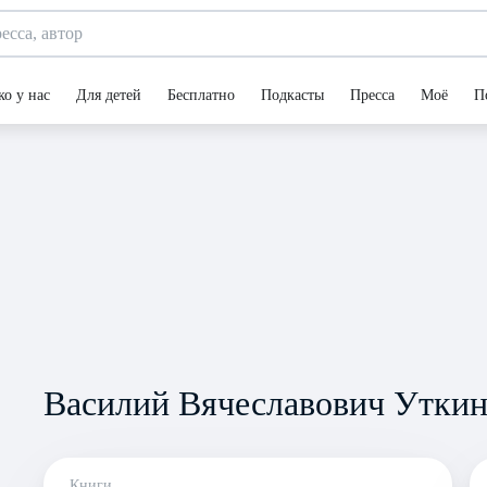
ко у нас
Для детей
Бесплатно
Подкасты
Пресса
Моё
П
Василий Вячеславович Утки
Книги