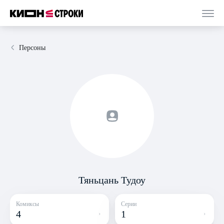
Персоны
Тяньцань Тудоу
Комиксы
Серии
4
1