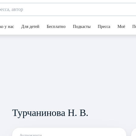
ко у нас
Для детей
Бесплатно
Подкасты
Пресса
Моё
П
Турчанинова Н. В.
Аудиокниги