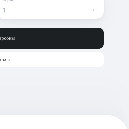
1
персоны
ться