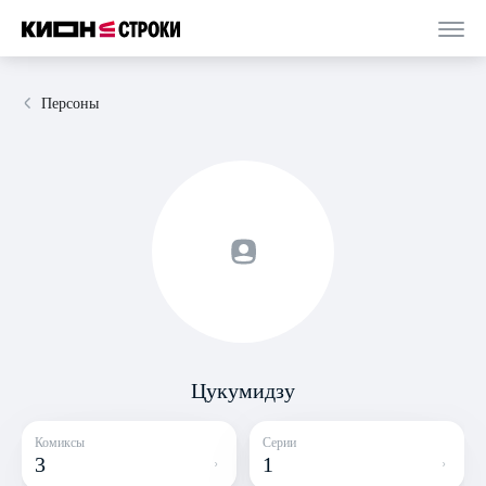
Персоны
Цукумидзу
Комиксы
Серии
3
1