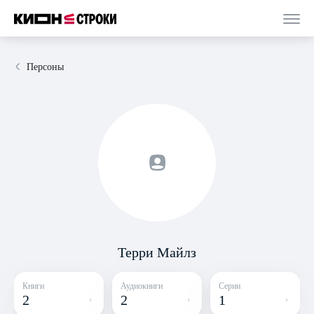
Персоны
Терри Майлз
Книги
Аудиокниги
Серии
2
2
1