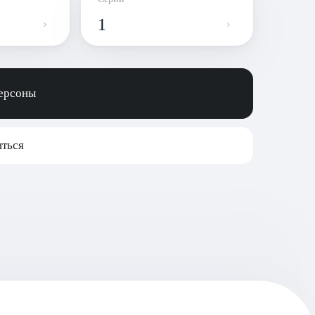
1
персоны
ться