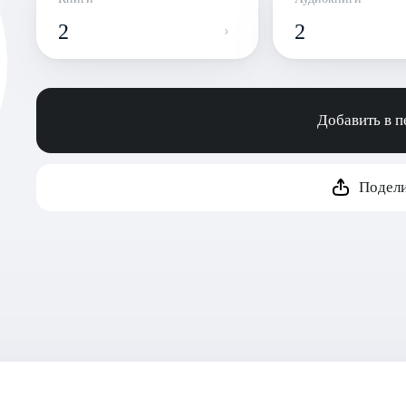
2
2
Добавить в 
Подели