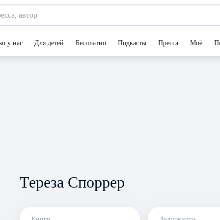
ко у нас
Для детей
Бесплатно
Подкасты
Пресса
Моё
П
Тереза Споррер
Книги
Аудиокниги