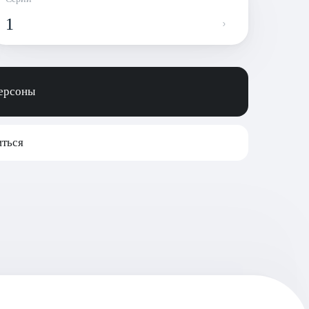
1
персоны
ться