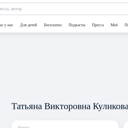
ко у нас
Для детей
Бесплатно
Подкасты
Пресса
Моё
П
Татьяна Викторовна Куликов
Книги