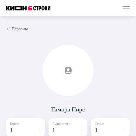
Персоны
Тамора Пирс
Книги
Аудиокниги
Серии
1
1
1