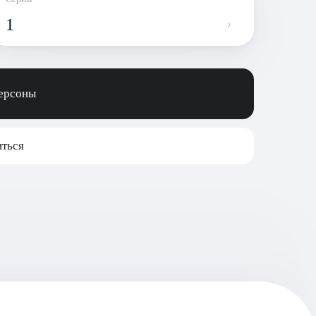
1
персоны
ться