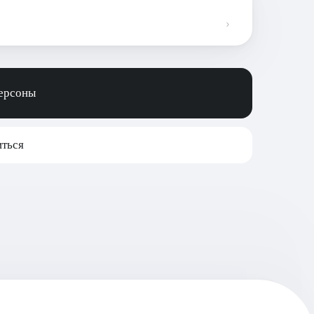
персоны
ться