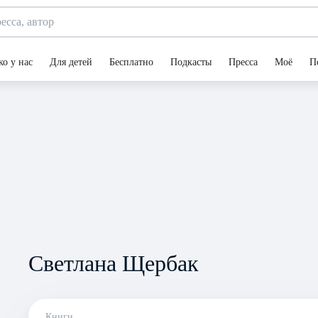
ко у нас
Для детей
Бесплатно
Подкасты
Пресса
Моё
П
Светлана Щербак
Книги