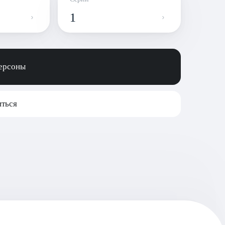
1
персоны
ться