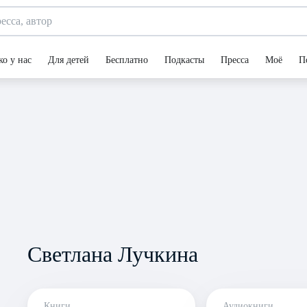
ко у нас
Для детей
Бесплатно
Подкасты
Пресса
Моё
П
Светлана Лучкина
Книги
Аудиокниги