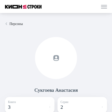
Персоны
Сукгоева Анастасия
Книги
Серии
3
2