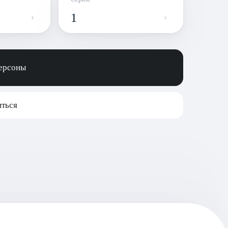
1
персоны
ться