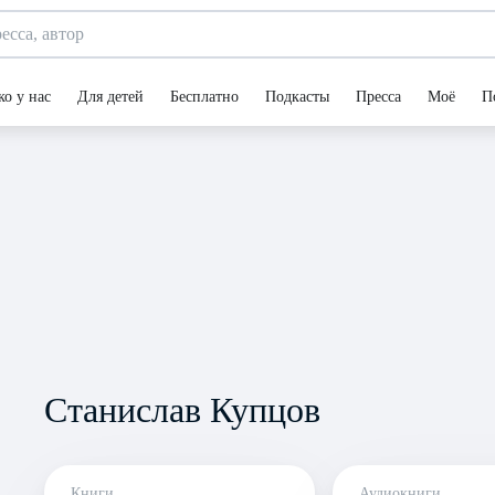
ко у нас
Для детей
Бесплатно
Подкасты
Пресса
Моё
П
Станислав Купцов
Книги
Аудиокниги