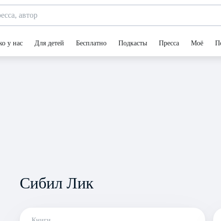
ко у нас
Для детей
Бесплатно
Подкасты
Пресса
Моё
П
Сибил Лик
Книги