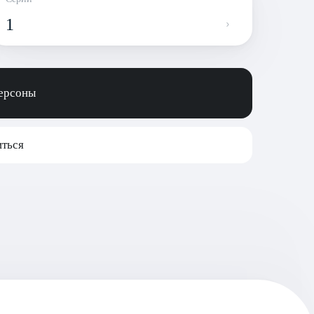
1
персоны
ться