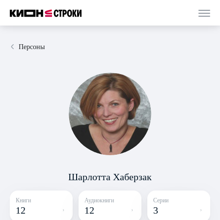
Персоны
Шарлотта Хаберзак
Книги
Аудиокниги
Серии
12
12
3