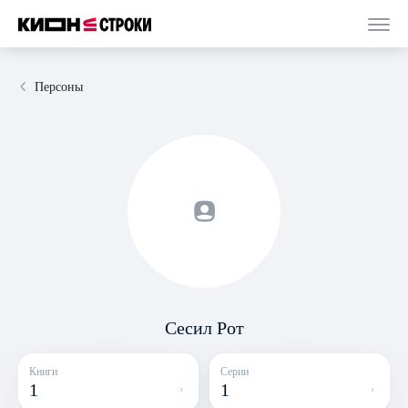
Персоны
Сесил Рот
Книги
Серии
1
1