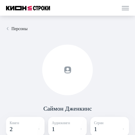
Персоны
Саймон Дженкинс
Книги
Аудиокниги
Серии
2
1
1