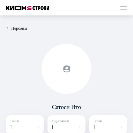
Персоны
Сатоси Ито
Книги
Аудиокниги
Серии
1
1
1