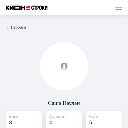
Персоны
Саша Паулан
Книги
Аудиокниги
Серии
8
4
5