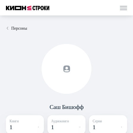
Персоны
Саш Бишофф
Книги
Аудиокниги
Серии
1
1
1