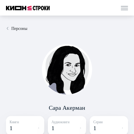
Персоны
Сара Акерман
Книги
Аудиокниги
Серии
1
1
1