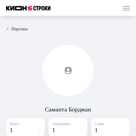
Персоны
Саманта Бордман
Книги
Аудиокниги
Серии
1
1
1