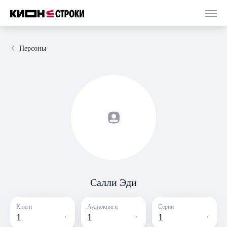
Персоны
Салли Эди
Книги
Аудиокниги
Серии
1
1
1