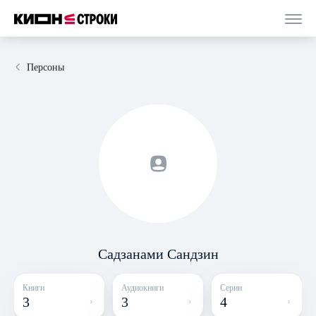
Персоны
Садзанами Сандзин
Книги
Аудиокниги
Серии
3
3
4