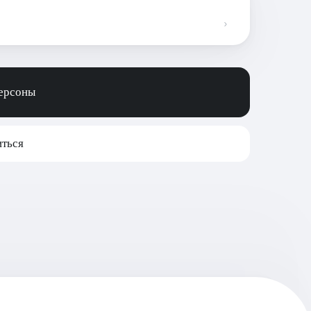
персоны
ться