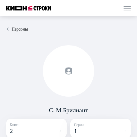
Персоны
С. М.Брилиант
Книги
Серии
2
1