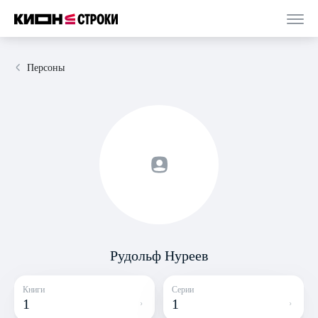
Персоны
Рудольф Нуреев
Книги
Серии
1
1