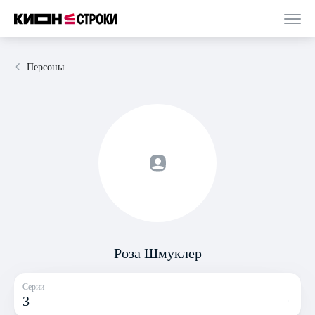
Персоны
Роза Шмуклер
Серии
3