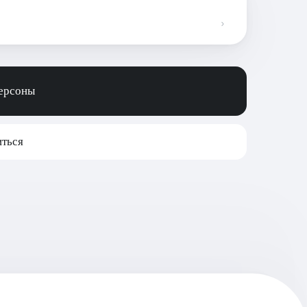
персоны
ться