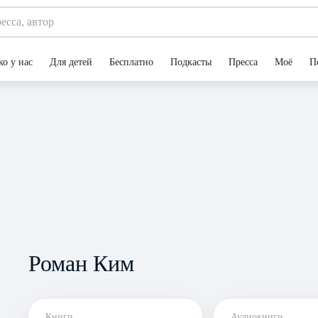
ко у нас
Для детей
Бесплатно
Подкасты
Пресса
Моё
П
Роман Ким
Книги
Аудиокниги