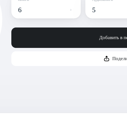
6
5
Добавить в 
Подели