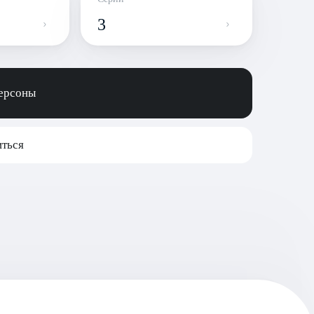
3
персоны
ться