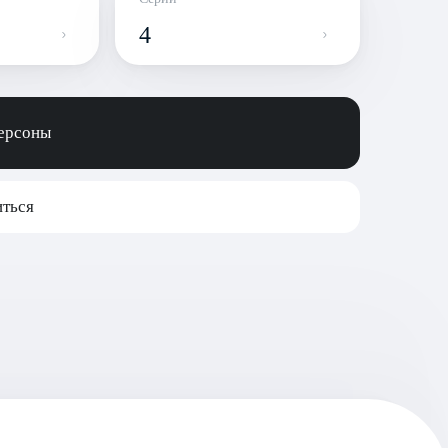
4
персоны
ться