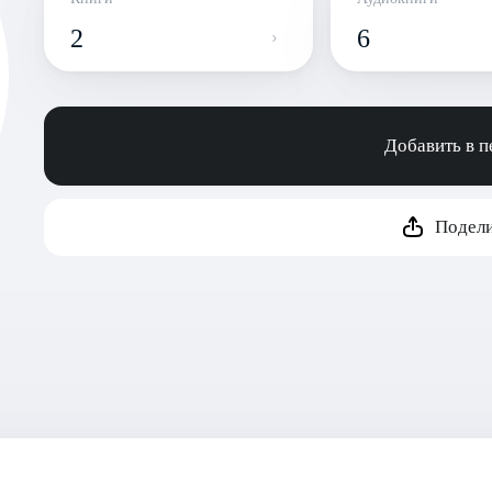
2
6
Добавить в 
Подели