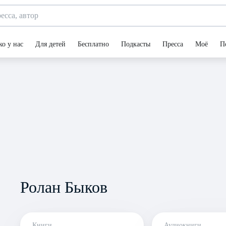
ко у нас
Для детей
Бесплатно
Подкасты
Пресса
Моё
П
Ролан Быков
Книги
Аудиокниги