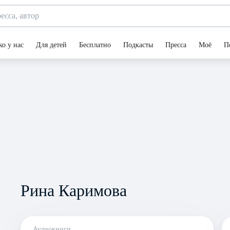
ко у нас
Для детей
Бесплатно
Подкасты
Пресса
Моё
П
Рина Каримова
Аудиокниги