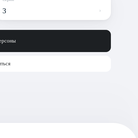
3
персоны
ться